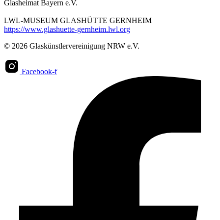
Glasheimat Bayern e.V.
LWL-MUSEUM GLASHÜTTE GERNHEIM
https://www.glashuette-gernheim.lwl.org
© 2026 Glaskünstlervereinigung NRW e.V.
Facebook-f